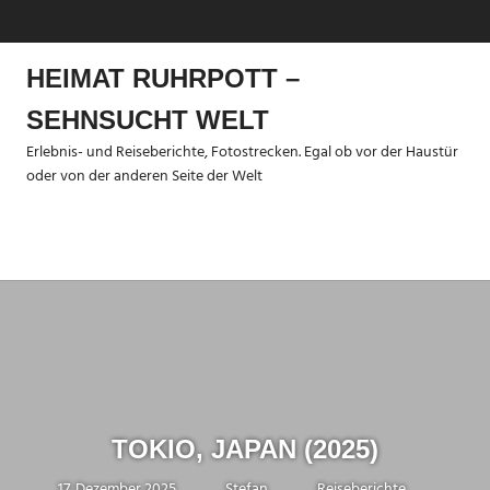
Zum
MENÜ
Inhalt
springen
HEIMAT RUHRPOTT –
SEHNSUCHT WELT
Erlebnis- und Reiseberichte, Fotostrecken. Egal ob vor der Haustür
oder von der anderen Seite der Welt
Menü
OKIO, JAPAN (2025)
SCHULT
r 2025
Stefan
Reiseberichte
25. Oktober