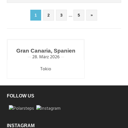
Seitennummerierung
…
Nächste
1
2
3
5
»
Beiträge
der
Beiträge
Gran Canaria, Spanien
28. März 2026
Tokio
FOLLOW US
INSTAGRAM