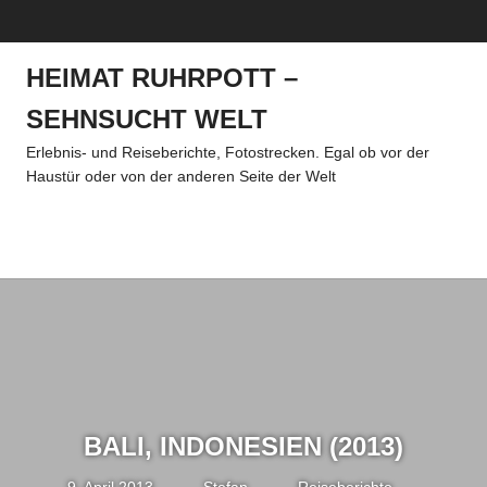
Zum
MENÜ
Inhalt
springen
HEIMAT RUHRPOTT –
SEHNSUCHT WELT
Erlebnis- und Reiseberichte, Fotostrecken. Egal ob vor der
Haustür oder von der anderen Seite der Welt
Menü
BALI, INDONESIEN (2013)
9. April 2013
Stefan
Reiseberichte