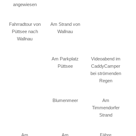
angewiesen
Fahrradtour von
Am Strand von
Püttsee nach
Wallnau
Wallnau
Am Parkplatz
Videoabend im
Püttsee
CaddyCamper
bei strömenden
Regen
Blumenmeer
Am
Timmendorfer
Strand
Am
Am
Fähre