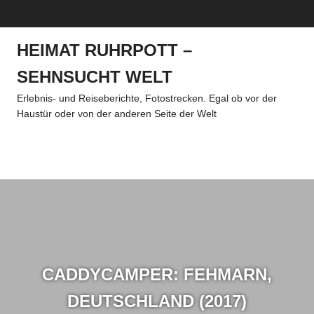
Zum
MENÜ
Inhalt
springen
HEIMAT RUHRPOTT –
SEHNSUCHT WELT
Erlebnis- und Reiseberichte, Fotostrecken. Egal ob vor der
Haustür oder von der anderen Seite der Welt
Menü
CADDYCAMPER: FEHMARN,
DEUTSCHLAND (2017)