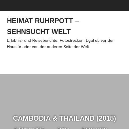
Zum
MENÜ
Inhalt
springen
HEIMAT RUHRPOTT –
SEHNSUCHT WELT
Erlebnis- und Reiseberichte, Fotostrecken. Egal ob vor der
Haustür oder von der anderen Seite der Welt
Menü
CAMBODIA & THAILAND (2015)
8. Februar 2015
Stefan
Reiseberichte