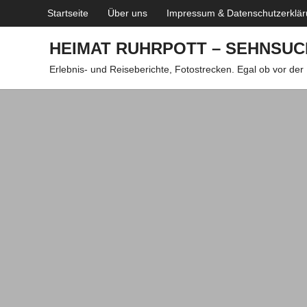
Zum
Startseite
Über uns
Impressum & Datenschutzerklä
Inhalt
springen
HEIMAT RUHRPOTT – SEHNSUC
Erlebnis- und Reiseberichte, Fotostrecken. Egal ob vor der