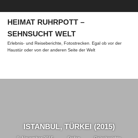
Zum
MENÜ
Inhalt
springen
HEIMAT RUHRPOTT –
SEHNSUCHT WELT
Erlebnis- und Reiseberichte, Fotostrecken. Egal ob vor der
Haustür oder von der anderen Seite der Welt
Menü
ISTANBUL, TÜRKEI (2015)
9. November 2015
Stefan
Reiseberichte